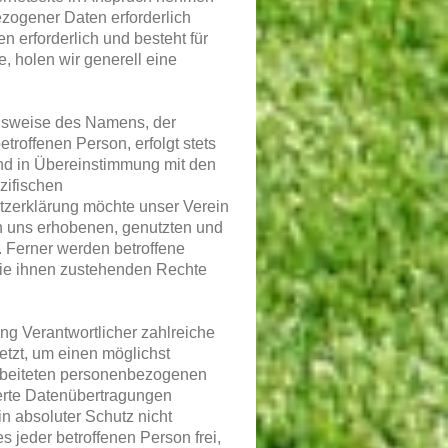
zogener Daten erforderlich
 erforderlich und besteht für
, holen wir generell eine
lsweise des Namens, der
troffenen Person, erfolgt stets
nd in Übereinstimmung mit den
zifischen
tzerklärung möchte unser Verein
on uns erhobenen, genutzten und
 Ferner werden betroffene
die ihnen zustehenden Rechte
ung Verantwortlicher zahlreiche
tzt, um einen möglichst
rarbeiteten personenbezogenen
erte Datenübertragungen
n absoluter Schutz nicht
 jeder betroffenen Person frei,