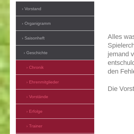
Vorstand
Organigramm
Alles was
Saisonheft
Spielerch
Geschichte
jemand v
entschul
Chronik
den Fehl
Ehrenmitglieder
Die Vors
Vorstände
Erfolge
Trainer