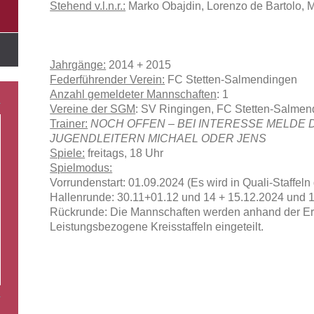
Stehend v.l.n.r.:
Marko Obajdin, Lorenzo de Bartolo, 
Jahrgänge:
2014 + 2015
Federführender Verein:
FC Stetten-Salmendingen
Anzahl gemeldeter Mannschaften
: 1
Vereine der SGM
: SV Ringingen, FC Stetten-Salme
Trainer:
NOCH OFFEN – BEI INTERESSE MELDE 
JUGENDLEITERN MICHAEL ODER JENS
Spiele:
freitags, 18 Uhr
Spielmodus:
Vorrundenstart: 01.09.2024 (Es wird in Quali-Staffeln 
Hallenrunde: 30.11+01.12 und 14 + 15.12.2024 und 1
Rückrunde: Die Mannschaften werden anhand der Erge
Leistungsbezogene Kreisstaffeln eingeteilt.